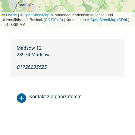
Leaflet
|
©
OpenStreetMap
-Mitwirkende, Kartenbild © Hanse- und
Universitätsstadt Rostock (
CC BY 4.0
) | Kartendaten ©
OpenStreetMap
(
ODbL
)
und LkKfS-MV
Madsow 12
23974 Madsow
01726235525
Kontakt z organizatorem