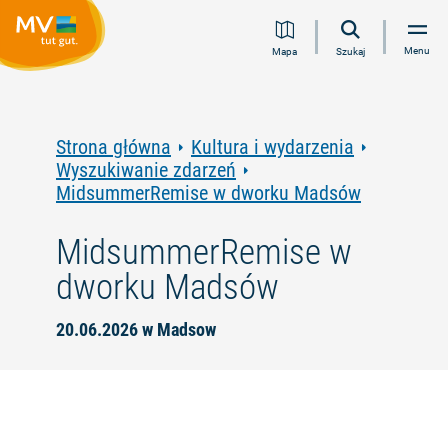
Przejdź
Przejdź
Przejdź
Przejdź
Menu
Mapa
Szukaj
do
do
do
do
treści
nawigacji
wyszukiwania
stopki
pełnotekstowego
Strona główna
Kultura i wydarzenia
Wyszukiwanie zdarzeń
MidsummerRemise w dworku Madsów
MidsummerRemise w
dworku Madsów
20.06.2026 w Madsow