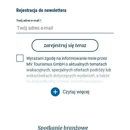
Rejestracja do newslettera
Twój adres e-mail
*
zarejestruj się teraz
Wyrażam zgodę na informowanie mnie przez
MV Tourismus GmbH o aktualnych tematach
wakacyjnych, specjalnych ofertach podróży lub
wskazówkach dotyczących wydarzeń, a także
na indywidualny pomiar, przechowywanie i
ocenę współczynników otwarcia i kliknięć w
Czytaj więcej
profilach odbiorców w celu projektowania
przyszłych biuletynów. Moje dane będą
wykorzystywane wyłącznie w tym celu. W
szczególności żadne dane nie będą
przekazywane nieupoważnionym stronom
trzecim. Jestem świadomy, że mogę odwołać
Spotkanie branżowe
swoją zgodę w dowolnym momencie ze