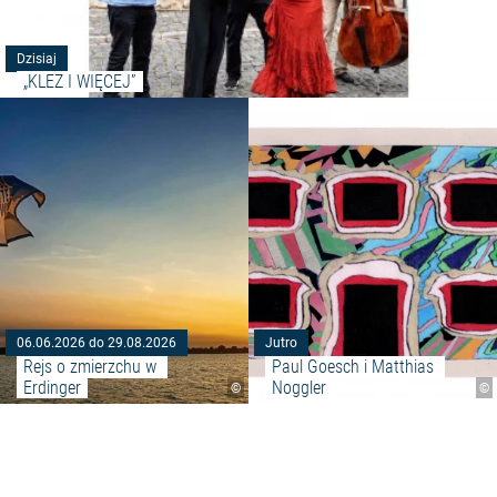
Dzisiaj
„KLEZ I WIĘCEJ”
Czytaj więcej: "Rejs o zmierzchu
06.06.2026 do 29.08.2026
Jutro
Rejs o zmierzchu w 
Paul Goesch i Matthias 
Erdinger
Noggler
©
©