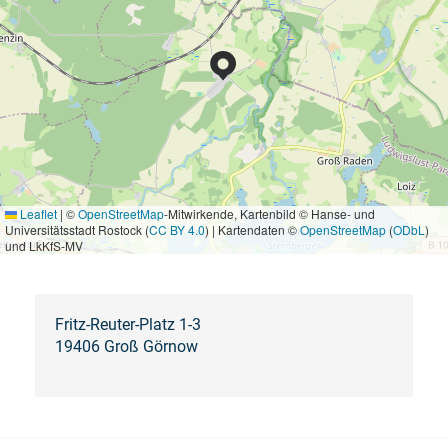
Leaflet
|
©
OpenStreetMap
-Mitwirkende, Kartenbild © Hanse- und
Universitätsstadt Rostock (
CC BY 4.0
) | Kartendaten ©
OpenStreetMap
(
ODbL
)
und LkKfS-MV
Fritz-Reuter-Platz 1-3
19406 Groß Görnow