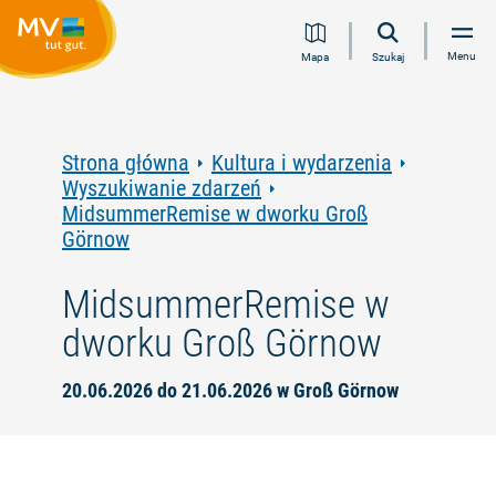
Przejdź
Przejdź
Przejdź
Przejdź
Menu
Mapa
Szukaj
do
do
do
do
treści
nawigacji
wyszukiwania
stopki
pełnotekstowego
Strona główna
Kultura i wydarzenia
Wyszukiwanie zdarzeń
MidsummerRemise w dworku Groß
Görnow
MidsummerRemise w
dworku Groß Görnow
20.06.2026 do 21.06.2026 w Groß Görnow