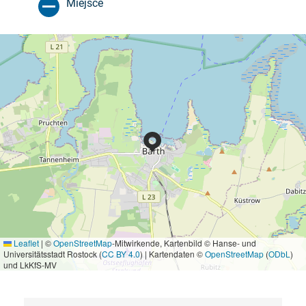
Miejsce
Leaflet
|
©
OpenStreetMap
-Mitwirkende, Kartenbild © Hanse- und
Universitätsstadt Rostock (
CC BY 4.0
) | Kartendaten ©
OpenStreetMap
(
ODbL
)
und LkKfS-MV