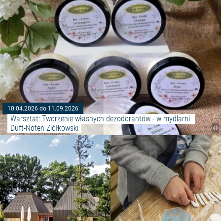
10.04.2026 do 11.09.2026
Warsztat: Tworzenie własnych dezodorantów - w mydlarni 
Duft-Noten Ziółkowski
©
Czytaj więcej: "Zwiedzanie wys