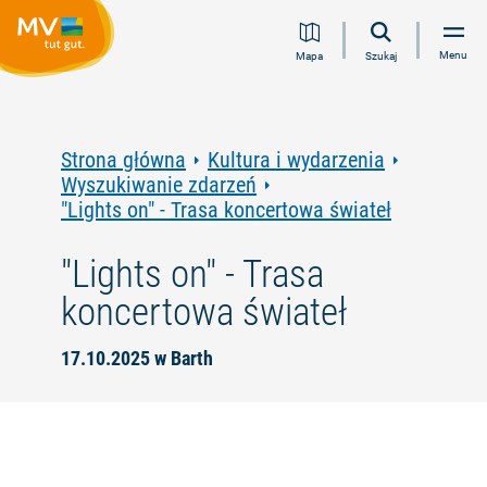
Przejdź
Przejdź
Przejdź
Przejdź
Menu
Mapa
Szukaj
do
do
do
do
treści
nawigacji
wyszukiwania
stopki
pełnotekstowego
Strona główna
Kultura i wydarzenia
Wyszukiwanie zdarzeń
"Lights on" - Trasa koncertowa świateł
"Lights on" - Trasa
koncertowa świateł
17.10.2025 w Barth