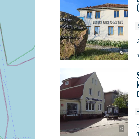
B
D
i
©
h
H
O
©
g