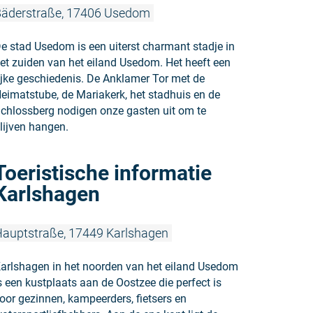
äderstraße, 17406 Usedom
e stad Usedom is een uiterst charmant stadje in
et zuiden van het eiland Usedom. Het heeft een
ijke geschiedenis. De Anklamer Tor met de
eimatstube, de Mariakerk, het stadhuis en de
chlossberg nodigen onze gasten uit om te
lijven hangen.
Meer lezen:
Toeristische informatie
Karlshagen
auptstraße, 17449 Karlshagen
arlshagen in het noorden van het eiland Usedom
s een kustplaats aan de Oostzee die perfect is
oor gezinnen, kampeerders, fietsers en