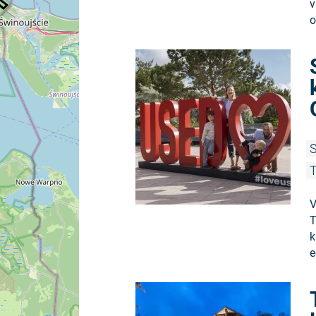
v
o
S
T
V
T
k
e