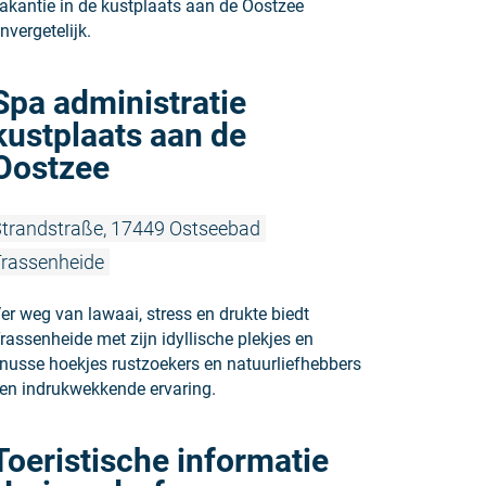
akantie in de kustplaats aan de Oostzee
nvergetelijk.
Meer lezen:
Spa administratie
kustplaats aan de
Oostzee
trandstraße, 17449 Ostseebad
rassenheide
er weg van lawaai, stress en drukte biedt
rassenheide met zijn idyllische plekjes en
nusse hoekjes rustzoekers en natuurliefhebbers
en indrukwekkende ervaring.
Meer lezen:
Toeristische informatie