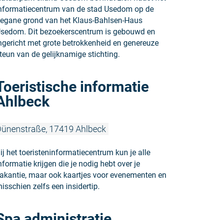
nformatiecentrum van de stad Usedom op de
egane grond van het Klaus-Bahlsen-Haus
sedom. Dit bezoekerscentrum is gebouwd en
ngericht met grote betrokkenheid en genereuze
teun van de gelijknamige stichting.
Meer lezen:
Toeristische informatie
Ahlbeck
ünenstraße, 17419 Ahlbeck
ij het toeristeninformatiecentrum kun je alle
nformatie krijgen die je nodig hebt over je
akantie, maar ook kaartjes voor evenementen en
isschien zelfs een insidertip.
Meer lezen:
Spa administratie