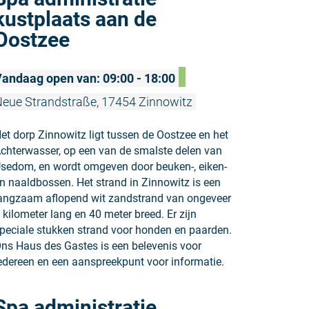
kustplaats aan de
Oostzee
andaag open van: 09:00 - 18:00
eue Strandstraße, 17454 Zinnowitz
et dorp Zinnowitz ligt tussen de Oostzee en het
chterwasser, op een van de smalste delen van
sedom, en wordt omgeven door beuken-, eiken-
n naaldbossen. Het strand in Zinnowitz is een
angzaam aflopend wit zandstrand van ongeveer
 kilometer lang en 40 meter breed. Er zijn
peciale stukken strand voor honden en paarden.
ns Haus des Gastes is een belevenis voor
edereen en een aanspreekpunt voor informatie.
Meer lezen:
Spa administratie