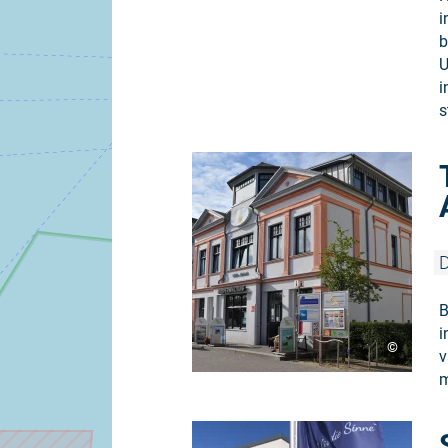
i
b
U
i
s
D
B
i
©
v
m