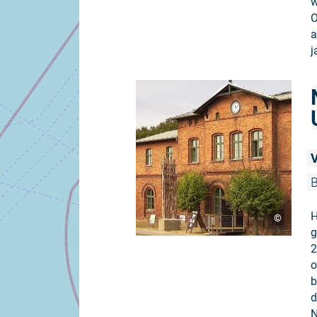
w
O
a
j
V
B
H
©
g
2
o
b
d
N