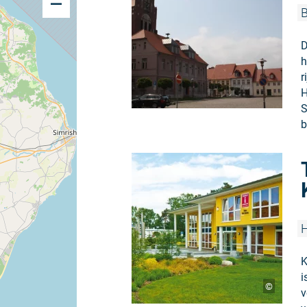
B
D
h
r
H
S
b
H
K
i
©
v