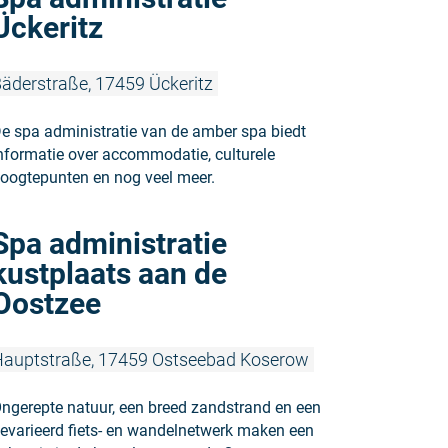
Ückeritz
äderstraße, 17459 Ückeritz
e spa administratie van de amber spa biedt
nformatie over accommodatie, culturele
oogtepunten en nog veel meer.
Meer lezen:
Spa administratie
kustplaats aan de
Oostzee
auptstraße, 17459 Ostseebad Koserow
ngerepte natuur, een breed zandstrand en een
evarieerd fiets- en wandelnetwerk maken een