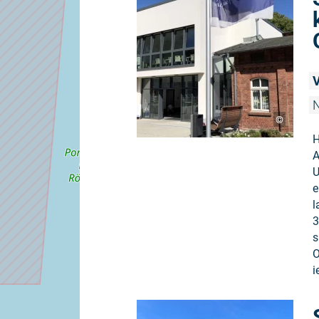
V
N
©
H
A
U
e
l
3
s
O
i