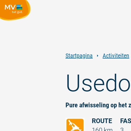
Startpagina
Activiteiten
Used
Pure afwisseling op het 
ROUTE
FA
160 km
3