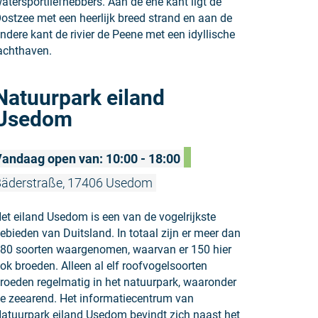
atersportliefhebbers. Aan de ene kant ligt de
ostzee met een heerlijk breed strand en aan de
ndere kant de rivier de Peene met een idyllische
achthaven.
Meer lezen
Natuurpark eiland
Usedom
andaag open van: 10:00 - 18:00
äderstraße, 17406 Usedom
et eiland Usedom is een van de vogelrijkste
ebieden van Duitsland. In totaal zijn er meer dan
80 soorten waargenomen, waarvan er 150 hier
ok broeden. Alleen al elf roofvogelsoorten
roeden regelmatig in het natuurpark, waaronder
e zeearend. Het informatiecentrum van
atuurpark eiland Usedom bevindt zich naast het