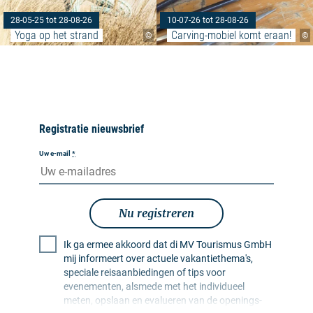
28-05-25 tot 28-08-26
10-07-26 tot 28-08-26
Yoga op het strand
Carving-mobiel komt eraan!
©
©
Registratie nieuwsbrief
Uw e-mail
*
Nu registreren
Ik ga ermee akkoord dat di MV Tourismus GmbH
mij informeert over actuele vakantiethema's,
speciale reisaanbiedingen of tips voor
evenementen, alsmede met het individueel
meten, opslaan en evalueren van de openings-