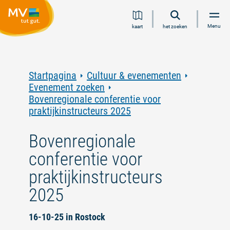
Ga
Ga
Ga
Ga
Menu
kaart
het zoeken
naar
naar
naar
naar
inhoud
navigatie
zoeken
voettekst
in
volledige
tekst
Startpagina
Cultuur & evenementen
Evenement zoeken
Bovenregionale conferentie voor
praktijkinstructeurs 2025
Bovenregionale
conferentie voor
praktijkinstructeurs
2025
16-10-25 in Rostock