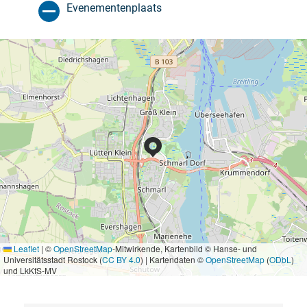
Evenementenplaats
Leaflet
|
©
OpenStreetMap
-Mitwirkende, Kartenbild © Hanse- und
Universitätsstadt Rostock (
CC BY 4.0
) | Kartendaten ©
OpenStreetMap
(
ODbL
)
und LkKfS-MV