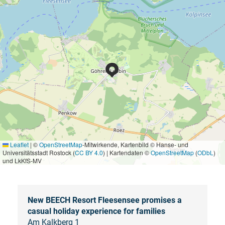
Leaflet
|
©
OpenStreetMap
-Mitwirkende, Kartenbild © Hanse- und
Universitätsstadt Rostock (
CC BY 4.0
) | Kartendaten ©
OpenStreetMap
(
ODbL
)
und LkKfS-MV
New BEECH Resort Fleesensee promises a
casual holiday experience for families
Am Kalkberg 1