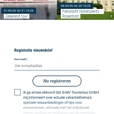
06-04-26 tot 26-10-26
Fietstocht Hohenzieritz - 
01-04-26 tot 31-10-26
Zeearend tour
Rosenholz
©
Registratie nieuwsbrief
Uw e-mail
*
Nu registreren
Ik ga ermee akkoord dat di MV Tourismus GmbH
mij informeert over actuele vakantiethema's,
speciale reisaanbiedingen of tips voor
evenementen, alsmede met het individueel
meten, opslaan en evalueren van de openings-