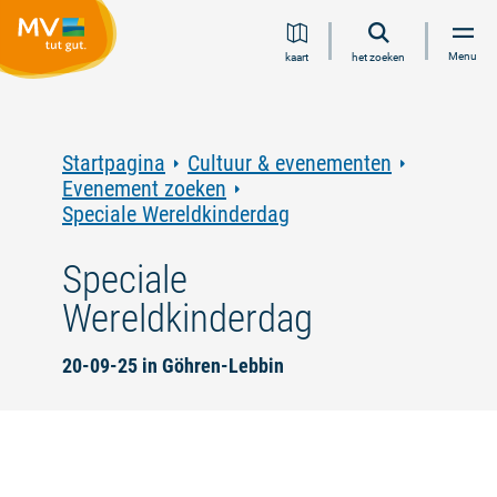
Ga
Ga
Ga
Ga
Menu
kaart
het zoeken
naar
naar
naar
naar
inhoud
navigatie
zoeken
voettekst
in
volledige
tekst
Startpagina
Cultuur & evenementen
Evenement zoeken
Speciale Wereldkinderdag
Speciale
Wereldkinderdag
20-09-25 in Göhren-Lebbin