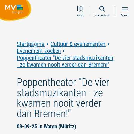
Ga
Ga
Ga
Ga
Menu
kaart
het zoeken
naar
naar
naar
naar
inhoud
navigatie
zoeken
voettekst
in
volledige
tekst
Startpagina
Cultuur & evenementen
Evenement zoeken
Poppentheater "De vier stadsmuzikanten
- ze kwamen nooit verder dan Bremen!"
Poppentheater "De vier
stadsmuzikanten - ze
kwamen nooit verder
dan Bremen!"
09-09-25 in Waren (Müritz)