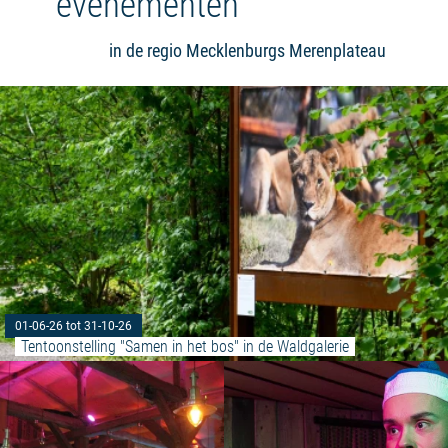
evenementen
in de regio Mecklenburgs Merenplateau
01-06-26 tot 31-10-26
Tentoonstelling "Samen in het bos" in de Waldgalerie
Meer lezen: "Dansen in de schuu