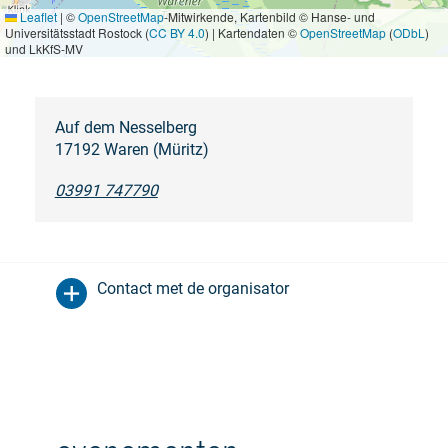
Leaflet
|
©
OpenStreetMap
-Mitwirkende, Kartenbild © Hanse- und
Universitätsstadt Rostock (
CC BY 4.0
) | Kartendaten ©
OpenStreetMap
(
ODbL
)
und LkKfS-MV
Auf dem Nesselberg
17192 Waren (Müritz)
03991 747790
Contact met de organisator