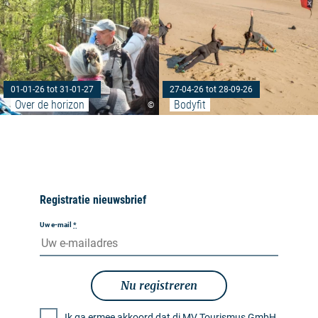
01-01-26 tot 31-01-27
27-04-26 tot 28-09-26
Over de horizon
Bodyfit
©
Registratie nieuwsbrief
Uw e-mail
*
Nu registreren
Ik ga ermee akkoord dat di MV Tourismus GmbH