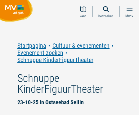
Ga
Ga
Ga
Ga
Menu
kaart
het zoeken
naar
naar
naar
naar
inhoud
navigatie
zoeken
voettekst
in
volledige
tekst
Startpagina
Cultuur & evenementen
Evenement zoeken
Schnuppe KinderFiguurTheater
Schnuppe
KinderFiguurTheater
23-10-25 in Ostseebad Sellin