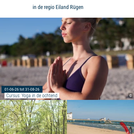
in de regio Eiland Rügen
01-06-26 tot 31-08-26
Cursus: Yoga in de ochtend
©
Meer lezen: "Over de horizon"