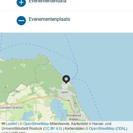
Evenementendata
Evenementenplaats
Leaflet
|
©
OpenStreetMap
-Mitwirkende, Kartenbild © Hanse- und
Universitätsstadt Rostock (
CC BY 4.0
) | Kartendaten ©
OpenStreetMap
(
ODbL
)
und LkKfS-MV