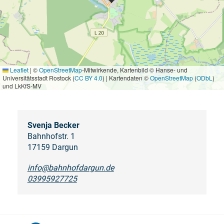
Leaflet
|
©
OpenStreetMap
-Mitwirkende, Kartenbild © Hanse- und
Universitätsstadt Rostock (
CC BY 4.0
) | Kartendaten ©
OpenStreetMap
(
ODbL
)
und LkKfS-MV
Svenja Becker
Bahnhofstr. 1
17159 Dargun
info@bahnhofdargun.de
03995927725