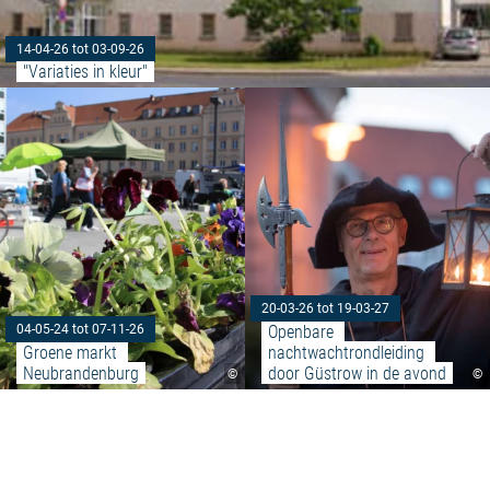
14-04-26 tot 03-09-26
"Variaties in kleur"
Meer lezen: "Groene markt Neu
20-03-26 tot 19-03-27
Openbare 
04-05-24 tot 07-11-26
Groene markt 
nachtwachtrondleiding 
Neubrandenburg
door Güstrow in de avond
©
©