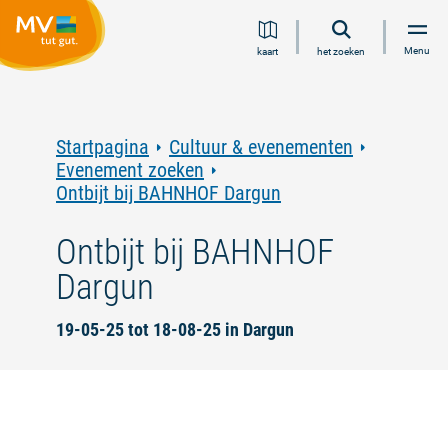
Ga
Ga
Ga
Ga
Menu
kaart
het zoeken
naar
naar
naar
naar
inhoud
navigatie
zoeken
voettekst
in
volledige
tekst
Startpagina
Cultuur & evenementen
Evenement zoeken
Ontbijt bij BAHNHOF Dargun
Ontbijt bij BAHNHOF
Dargun
19-05-25 tot 18-08-25 in Dargun