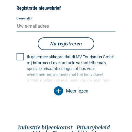
Registratie nieuwsbrief
Uw e-mail
*
Nu registreren
Ik ga ermee akkoord dat di MV Tourismus GmbH
mij informeert over actuele vakantiethema's,
speciale reisaanbiedingen of tips voor
evenementen, alsmede met het individueel
meten, opslaan en evalueren van de openings-
en klikfrequentie in ontvangerprofielen ten
Meer lezen
behoeve van de vormgeving van toekomstige
nieuwsbrieven. Mijn gegevens worden
uitsluitend voor dit doel gebruikt. In het bijzonder
worden er geen gegevens doorgegeven aan
onbevoegde derden. Ik ben me ervan bewust dat
ik mijn toestemming te allen tijde kan intrekken
Industrie bijeenkomst
Privacybeleid
met werking voor de toekomst. Ik kan dit doen