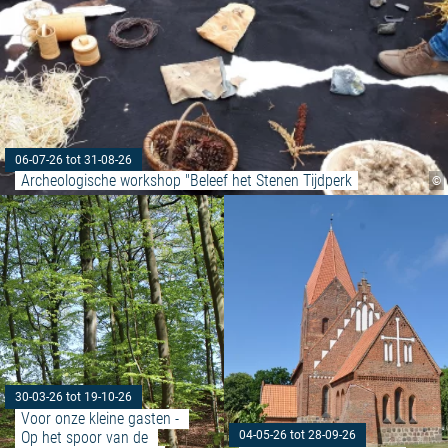
06-07-26 tot 31-08-26
Archeologische workshop "Beleef het Stenen Tijdperk
©
Meer lezen: "Voor onze kleine g
30-03-26 tot 19-10-26
Voor onze kleine gasten - 
Op het spoor van de 
04-05-26 tot 28-09-26