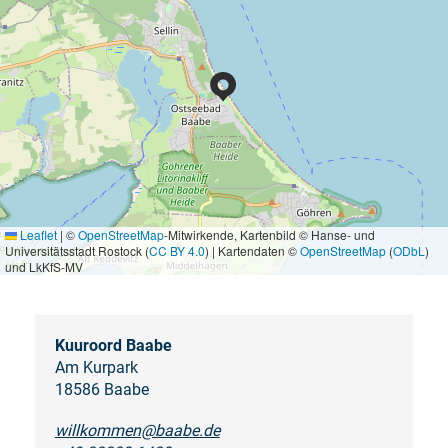
Leaflet
|
©
OpenStreetMap
-Mitwirkende, Kartenbild © Hanse- und
Universitätsstadt Rostock (
CC BY 4.0
) | Kartendaten ©
OpenStreetMap
(
ODbL
)
und LkKfS-MV
Kuuroord Baabe
Am Kurpark
18586 Baabe
willkommen@baabe.de