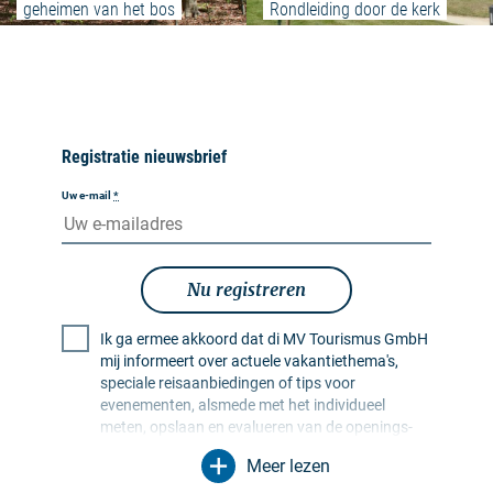
geheimen van het bos
Rondleiding door de kerk
Registratie nieuwsbrief
Uw e-mail
*
Nu registreren
Ik ga ermee akkoord dat di MV Tourismus GmbH
mij informeert over actuele vakantiethema's,
speciale reisaanbiedingen of tips voor
evenementen, alsmede met het individueel
meten, opslaan en evalueren van de openings-
en klikfrequentie in ontvangerprofielen ten
Meer lezen
behoeve van de vormgeving van toekomstige
nieuwsbrieven. Mijn gegevens worden