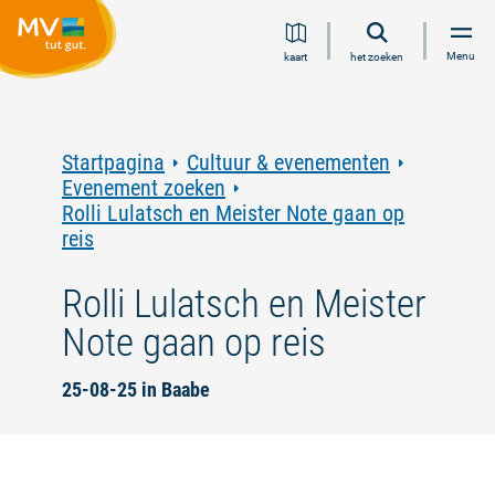
Ga
Ga
Ga
Ga
Menu
kaart
het zoeken
naar
naar
naar
naar
inhoud
navigatie
zoeken
voettekst
in
volledige
tekst
Startpagina
Cultuur & evenementen
Evenement zoeken
Rolli Lulatsch en Meister Note gaan op
reis
Rolli Lulatsch en Meister
Note gaan op reis
25-08-25 in Baabe