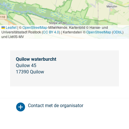
Leaflet
|
©
OpenStreetMap
-Mitwirkende, Kartenbild © Hanse- und
Universitätsstadt Rostock (
CC BY 4.0
) | Kartendaten ©
OpenStreetMap
(
ODbL
)
und LkKfS-MV
Quilow waterburcht
Quilow 45
17390 Quilow
Contact met de organisator