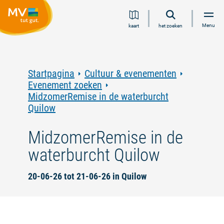
Ga
Ga
Ga
Ga
Menu
kaart
het zoeken
naar
naar
naar
naar
inhoud
navigatie
zoeken
voettekst
in
volledige
tekst
Startpagina
Cultuur & evenementen
Evenement zoeken
MidzomerRemise in de waterburcht
Quilow
MidzomerRemise in de
waterburcht Quilow
20-06-26 tot 21-06-26 in Quilow