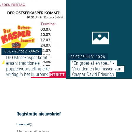
Meer lezen: "De Ostseekasper ko
03-07-26 tot 21-08-26
De Ostseekasper komt 
23-07-26 tot 31-10-26
eraan: traditionele 
"En groet af en toe..." - 
poppenvoorstelling elke 
Vrienden en kennissen van 
vrijdag in het kuurpark
Caspar David Friedrich
Registratie nieuwsbrief
Uw e-mail
*