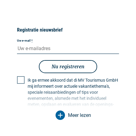
Registratie nieuwsbrief
Uw e-mail
*
Nu registreren
Ik ga ermee akkoord dat di MV Tourismus GmbH
mij informeert over actuele vakantiethema's,
speciale reisaanbiedingen of tips voor
evenementen, alsmede met het individueel
meten, opslaan en evalueren van de openings-
en klikfrequentie in ontvangerprofielen ten
Meer lezen
behoeve van de vormgeving van toekomstige
nieuwsbrieven. Mijn gegevens worden
uitsluitend voor dit doel gebruikt. In het bijzonder
worden er geen gegevens doorgegeven aan