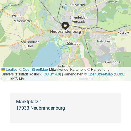
Leaflet
|
©
OpenStreetMap
-Mitwirkende, Kartenbild © Hanse- und
Universitätsstadt Rostock (
CC BY 4.0
) | Kartendaten ©
OpenStreetMap
(
ODbL
)
und LkKfS-MV
Marktplatz 1
17033 Neubrandenburg