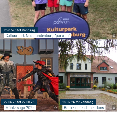
25-07-26 tot Vandaag
Cultuurpark Neubrandenburg "parkrun"
©
Meer lezen: "Müritz-saga 2025"
27-06-26 tot 22-08-26
25-07-26 tot Vandaag
Müritz-saga 2025
Barbecuefeest met dans
©
©