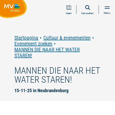
Ga
Ga
Ga
Ga
Menu
kaart
het zoeken
naar
naar
naar
naar
inhoud
navigatie
zoeken
voettekst
in
volledige
tekst
Startpagina
Cultuur & evenementen
Evenement zoeken
MANNEN DIE NAAR HET WATER
STAREN!
MANNEN DIE NAAR HET
WATER STAREN!
15-11-25 in Neubrandenburg