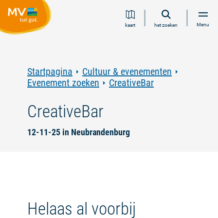
Ga
Ga
Ga
Ga
Menu
kaart
het zoeken
naar
naar
naar
naar
inhoud
navigatie
zoeken
voettekst
in
volledige
tekst
Startpagina
Cultuur & evenementen
Evenement zoeken
CreativeBar
CreativeBar
12-11-25 in Neubrandenburg
Helaas al voorbij