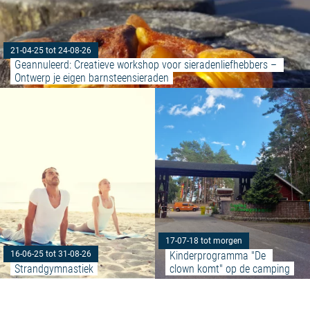
21-04-25 tot 24-08-26
Geannuleerd: Creatieve workshop voor sieradenliefhebbers – 
Ontwerp je eigen barnsteensieraden
Meer lezen: "Strandgymnastiek"
17-07-18 tot morgen
Kinderprogramma "De 
16-06-25 tot 31-08-26
Strandgymnastiek
clown komt" op de camping