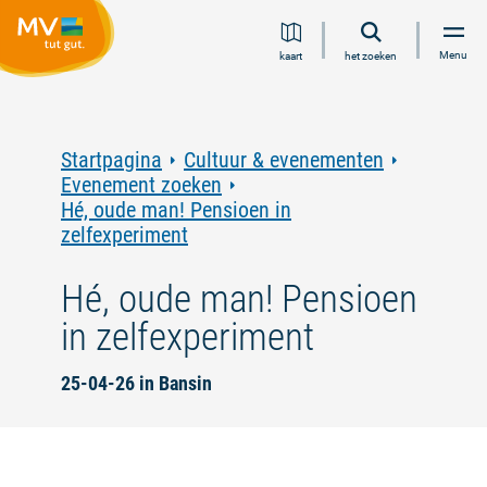
Ga
Ga
Ga
Ga
Menu
kaart
het zoeken
naar
naar
naar
naar
inhoud
navigatie
zoeken
voettekst
in
volledige
tekst
Startpagina
Cultuur & evenementen
Evenement zoeken
Hé, oude man! Pensioen in
zelfexperiment
Hé, oude man! Pensioen
in zelfexperiment
25-04-26 in Bansin