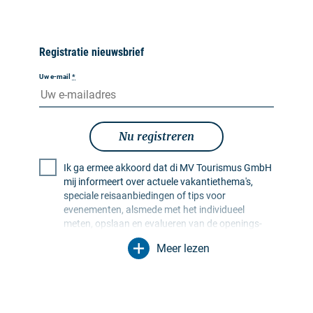
Registratie nieuwsbrief
Uw e-mail
*
Nu registreren
Ik ga ermee akkoord dat di MV Tourismus GmbH
mij informeert over actuele vakantiethema's,
speciale reisaanbiedingen of tips voor
evenementen, alsmede met het individueel
meten, opslaan en evalueren van de openings-
en klikfrequentie in ontvangerprofielen ten
Meer lezen
behoeve van de vormgeving van toekomstige
nieuwsbrieven. Mijn gegevens worden
uitsluitend voor dit doel gebruikt. In het bijzonder
worden er geen gegevens doorgegeven aan
onbevoegde derden. Ik ben me ervan bewust dat