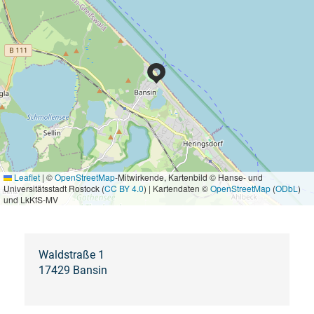
Leaflet
|
©
OpenStreetMap
-Mitwirkende, Kartenbild © Hanse- und
Universitätsstadt Rostock (
CC BY 4.0
) | Kartendaten ©
OpenStreetMap
(
ODbL
)
und LkKfS-MV
Waldstraße 1
17429 Bansin