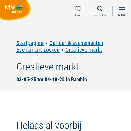
Ga
Ga
Ga
Ga
Menu
kaart
het zoeken
naar
naar
naar
naar
inhoud
navigatie
zoeken
voettekst
in
volledige
tekst
Startpagina
Cultuur & evenementen
Evenement zoeken
Creatieve markt
Creatieve markt
03-05-25 tot 04-10-25 in Rambin
Helaas al voorbij