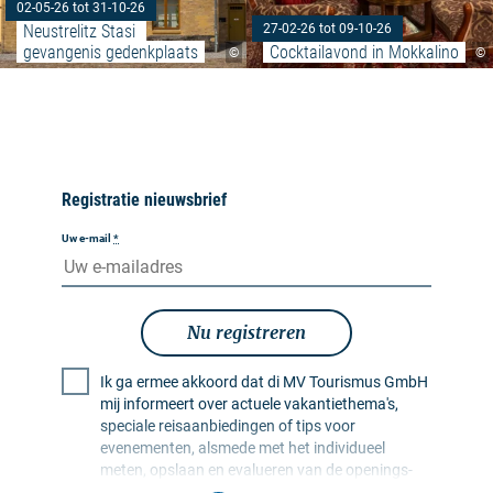
02-05-26 tot 31-10-26
Neustrelitz Stasi 
27-02-26 tot 09-10-26
gevangenis gedenkplaats
Cocktailavond in Mokkalino
©
©
Registratie nieuwsbrief
Uw e-mail
*
Nu registreren
Ik ga ermee akkoord dat di MV Tourismus GmbH
mij informeert over actuele vakantiethema's,
speciale reisaanbiedingen of tips voor
evenementen, alsmede met het individueel
meten, opslaan en evalueren van de openings-
en klikfrequentie in ontvangerprofielen ten