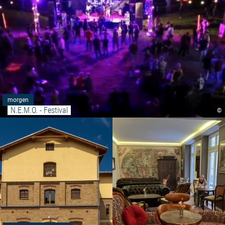
morgen
N.E.M.O. - Festival
©
Meer lezen: "Neustrelitz Stasi 