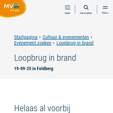
Ga
Ga
Ga
Ga
Menu
kaart
het zoeken
naar
naar
naar
naar
inhoud
navigatie
zoeken
voettekst
in
volledige
tekst
Startpagina
Cultuur & evenementen
Evenement zoeken
Loopbrug in brand
Loopbrug in brand
19-09-25 in Feldberg
Helaas al voorbij