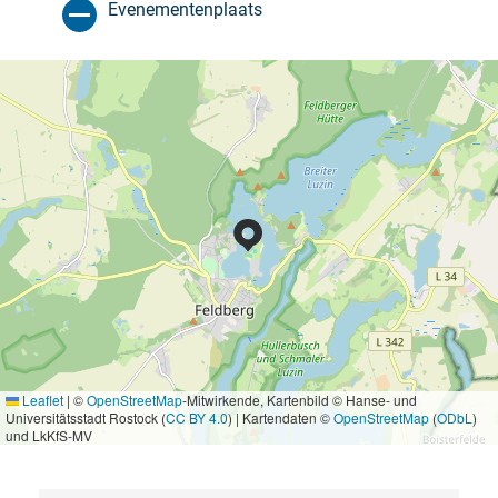
Evenementenplaats
Leaflet
|
©
OpenStreetMap
-Mitwirkende, Kartenbild © Hanse- und
Universitätsstadt Rostock (
CC BY 4.0
) | Kartendaten ©
OpenStreetMap
(
ODbL
)
und LkKfS-MV