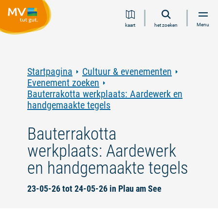
Ga
Ga
Ga
Ga
Menu
kaart
het zoeken
naar
naar
naar
naar
inhoud
navigatie
zoeken
voettekst
in
volledige
tekst
Startpagina
Cultuur & evenementen
Evenement zoeken
Bauterrakotta werkplaats: Aardewerk en
handgemaakte tegels
Bauterrakotta
werkplaats: Aardewerk
en handgemaakte tegels
23-05-26 tot 24-05-26 in Plau am See