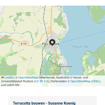
Leaflet
|
©
OpenStreetMap
-Mitwirkende, Kartenbild © Hanse- und
Universitätsstadt Rostock (
CC BY 4.0
) | Kartendaten ©
OpenStreetMap
(
ODbL
)
und LkKfS-MV
Terracotta bouwen - Susanne Koenig