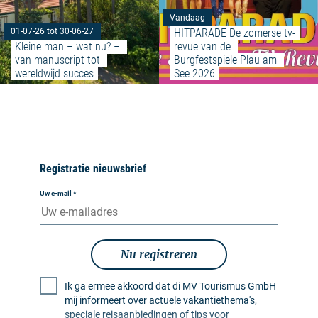
Vandaag
HITPARADE De zomerse tv-
01-07-26 tot 30-06-27
Kleine man – wat nu? – 
revue van de 
van manuscript tot 
Burgfestspiele Plau am 
wereldwijd succes
See 2026
Registratie nieuwsbrief
Uw e-mail
*
Nu registreren
Ik ga ermee akkoord dat di MV Tourismus GmbH
mij informeert over actuele vakantiethema's,
speciale reisaanbiedingen of tips voor