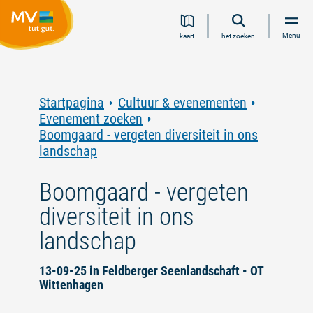
Ga
Ga
Ga
Ga
Menu
kaart
het zoeken
naar
naar
naar
naar
inhoud
navigatie
zoeken
voettekst
in
volledige
tekst
Startpagina
Cultuur & evenementen
Evenement zoeken
Boomgaard - vergeten diversiteit in ons
landschap
Boomgaard - vergeten
diversiteit in ons
landschap
13-09-25 in Feldberger Seenlandschaft - OT
Wittenhagen